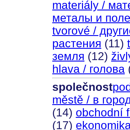
materiály / ма
металы и пол
tvorové / друг
растения
(11)
земля
(12)
živ
hlava / голова
společnost
pod
městě / в горо
(14)
obchodní 
(17)
ekonomika