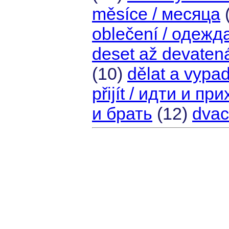
měsíce / месяца
oblečení / одежд
deset až devaten
(10)
dělat a vypa
přijít / идти и пр
и брать
(12)
dvac