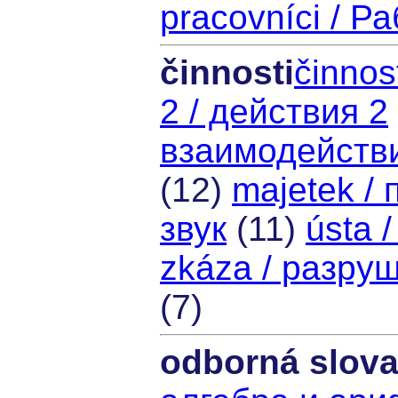
pracovníci / Р
činnosti
činnos
2 / действия 2
взаимодейств
(12)
majetek /
звук
(11)
ústa /
zkáza / разру
(7)
odborná slov