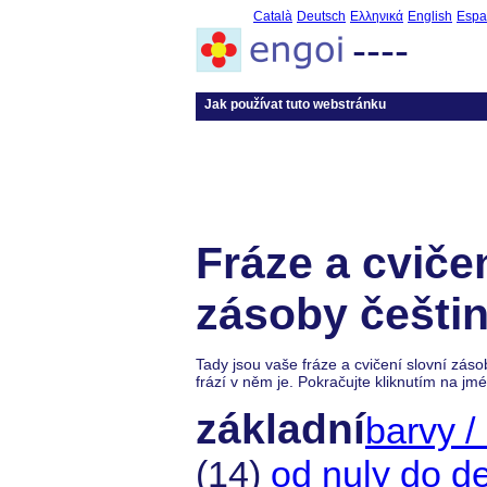
Català
Deutsch
Ελληνικά
English
Espa
----
Jak používat tuto webstránku
Fráze a cvičen
zásoby češtin
Tady jsou vaše fráze a cvičení slovní záso
frází v něm je. Pokračujte kliknutím na j
základní
barvy /
(14)
od nuly do de