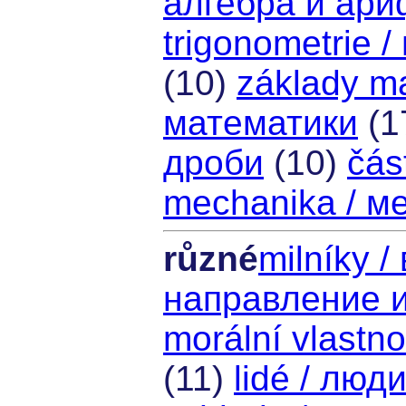
алгебра и ар
trigonometrie 
(10)
základy m
математики
(1
дроби
(10)
čás
mechanika / м
různé
milníky /
направление 
morální vlastn
(11)
lidé / люд