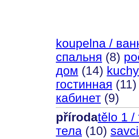
koupelna / ва
спальня
(8)
po
дом
(14)
kuchy
гостинная
(11
кабинет
(9)
příroda
tělo 1 /
тела
(10)
savc