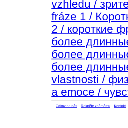
vzhledu / зри
fráze 1 / Коро
2 / короткие 
более длинны
более длинны
более длинны
vlastnosti / ф
a emoce / чув
Odkaz na nás
Řekněte známému
Kontakt