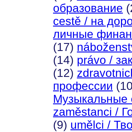
образование
(
cestě / на дор
личные фина
(17)
náboženstv
(14)
právo / за
(12)
zdravotni
профессии
(1
Музыкальные 
zaměstanci / 
(9)
umělci / Т