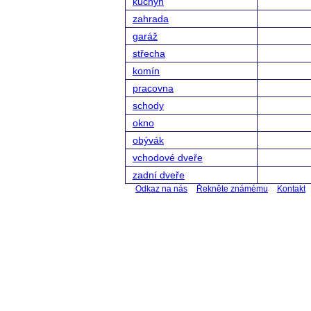
kuchyň
zahrada
garáž
střecha
komín
pracovna
schody
okno
obývák
vchodové dveře
zadní dveře
Odkaz na nás
Řekněte známému
Kontakt