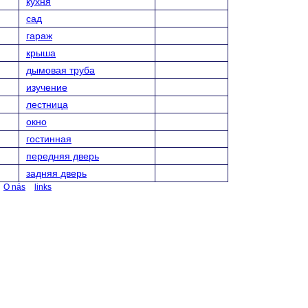
кухня
сад
гараж
крыша
дымовая труба
изучение
лестница
окно
гостинная
передняя дверь
задняя дверь
O nás
links