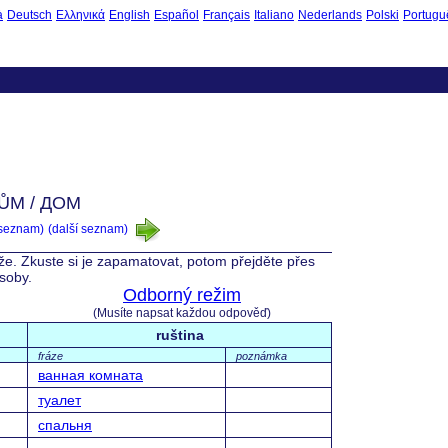
à
Deutsch
Ελληνικά
English
Español
Français
Italiano
Nederlands
Polski
Portugu
ŮM / ДОМ
 seznam)
(další seznam)
íže. Zkuste si je zapamatovat, potom přejděte přes
ásoby.
Odborný režim
(Musíte napsat každou odpověď)
ruština
fráze
poznámka
ванная комната
туалет
спальня