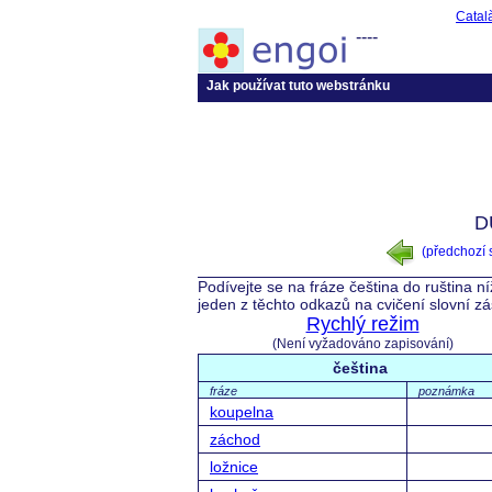
Catal
----
Jak používat tuto webstránku
D
(předchozí
Podívejte se na fráze čeština do ruština n
jeden z těchto odkazů na cvičení slovní z
Rychlý režim
(Není vyžadováno zapisování)
čeština
fráze
poznámka
koupelna
záchod
ložnice