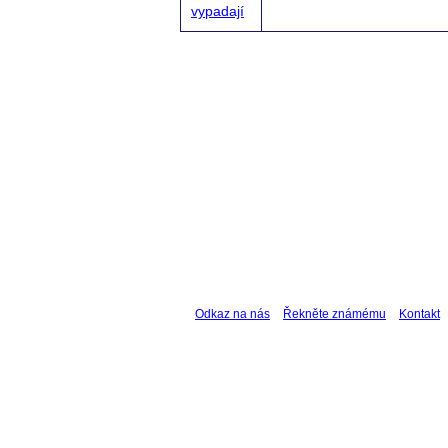
vypadají
Odkaz na nás
Řekněte známému
Kontakt