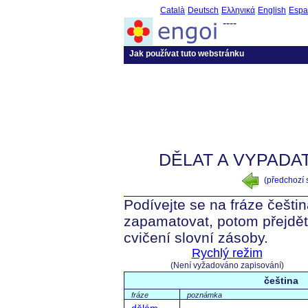
Català
Deutsch
Ελληνικά
English
Espa
----
Jak používat tuto webstránku
DĚLAT A VYPADAT
(předchozí
Podívejte se na fráze češtin
zapamatovat, potom přejdět
cvičení slovní zásoby.
Rychlý režim
(Není vyžadováno zapisování)
čeština
fráze
poznámka