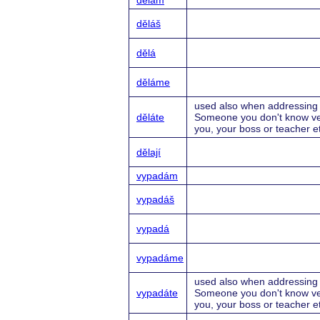
dělám
děláš
dělá
děláme
used also when addressing 
děláte
Someone you don't know ve
you, your boss or teacher e
dělají
vypadám
vypadáš
vypadá
vypadáme
used also when addressing 
vypadáte
Someone you don't know ve
you, your boss or teacher e