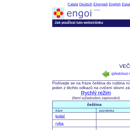
Català
Deutsch
Ελληνικά
English
Espa
----
Jak používat tuto webstránku
VEČ
(předchozí
Podívejte se na fráze čeština do ruština n
jeden z těchto odkazů na cvičení slovní z
Rychlý režim
(Není vyžadováno zapisování)
čeština
fráze
poznámka
koláč
ryba