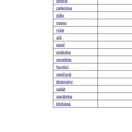
ovoce
zelenina
jídlo
maso
rýže
sůl
pepř
polévka
omeleta
hovězí
vepřové
těstoviny
salát
sardinka
klobása