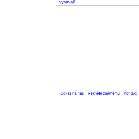
vysavač
Odkaz na nás
Řekněte známému
Kontakt