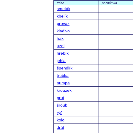
fráze
poznámka
smeták
kbelík
provaz
kladivo
hák
uzel
hřebík
jehla
špendlík
trubka
pumpa
kroužek
prut
šroub
rýč
kolo
drát