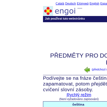
Català
Deutsch
Ελληνικά
English
Espa
----
Jak používat tuto webstránku
PŘEDMĚTY PRO D
(předchozí
Podívejte se na fráze češtin
zapamatovat, potom přejdět
cvičení slovní zásoby.
Rychlý režim
(Není vyžadováno zapisování)
čeština