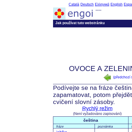
Català
Deutsch
Ελληνικά
English
Espa
----
Jak používat tuto webstránku
OVOCE A ZELENI
(předchozí
Podívejte se na fráze češtin
zapamatovat, potom přejdět
cvičení slovní zásoby.
Rychlý režim
(Není vyžadováno zapisování)
čeština
fráze
poznámka