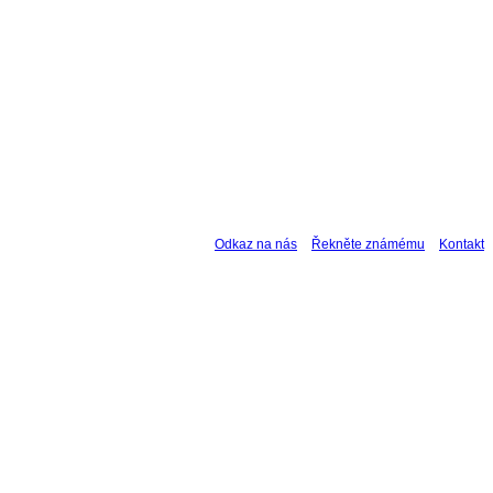
Odkaz na nás
Řekněte známému
Kontakt