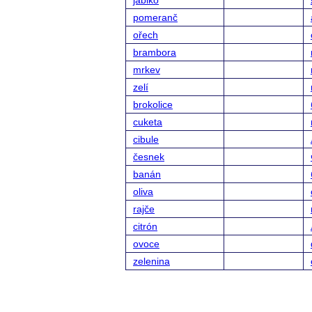
jablko
pomeranč
ořech
brambora
mrkev
zelí
brokolice
cuketa
cibule
česnek
banán
oliva
rajče
citrón
ovoce
zelenina