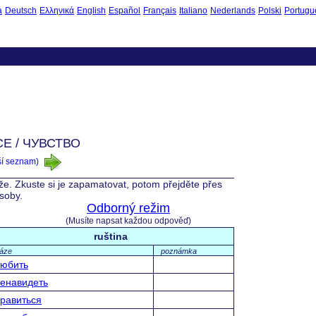
à
Deutsch
Ελληνικά
English
Español
Français
Italiano
Nederlands
Polski
Portugu
E / ЧУВСТВО
ší seznam)
íže. Zkuste si je zapamatovat, potom přejděte přes
ásoby.
Odborný režim
(Musíte napsat každou odpověď)
ruština
ráze
poznámka
юбить
енавидеть
равиться