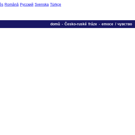
ês
Română
Русский
Svenska
Türkçe
domů
-
Česko-ruské fráze
-
emoce / чувство