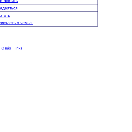
е любить
адеяться
отеть
ожалеть о чем-л.
O nás
links