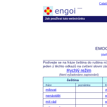
Catal
----
Jak používat tuto webstránku
EMOC
(dal
Podívejte se na fráze čeština do ruština n
jeden z těchto odkazů na cvičení slovní z
Rychlý režim
(Není vyžadováno zapisování)
čeština
fráze
poznámka
f
milovat
л
nenávidět
н
mít rád
н