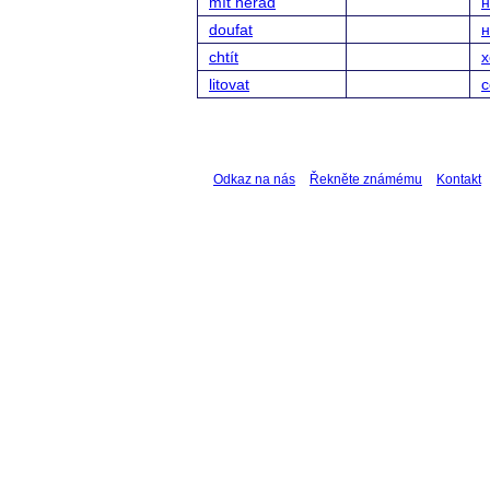
mít nerad
н
doufat
н
chtít
х
litovat
с
Odkaz na nás
Řekněte známému
Kontakt