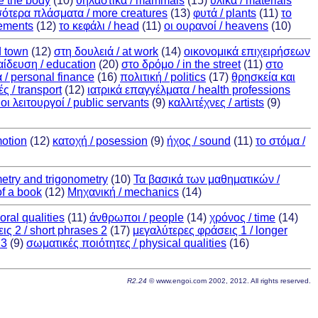
e the body
(10)
θηλαστικά / mammals
(15)
υλικά / materials
ότερα πλάσματα / more creatures
(13)
φυτά / plants
(11)
το
lements
(12)
το κεφάλι / head
(11)
οι ουρανοί / heavens
(10)
d town
(12)
στη δουλειά / at work
(14)
οικονομικά επιχειρήσεων
ίδευση / education
(20)
στο δρόμο / in the street
(11)
στο
/ personal finance
(16)
πολιτική / politics
(17)
θρησκεία και
ς / transport
(12)
ιατρικά επαγγέλματα / health professions
ι λειτουργοί / public servants
(9)
καλλιτέχνες / artists
(9)
motion
(12)
κατοχή / posession
(9)
ήχος / sound
(11)
το στόμα /
etry and trigonometry
(10)
Τα βασικά των μαθηματικών /
of a book
(12)
Μηχανική / mechanics
(14)
oral qualities
(11)
άνθρωποι / people
(14)
χρόνος / time
(14)
ις 2 / short phrases 2
(17)
μεγαλύτερες φράσεις 1 / longer
 3
(9)
σωματικές ποιότητες / physical qualities
(16)
R2.24
© www.engoi.com 2002, 2012. All rights reserved.