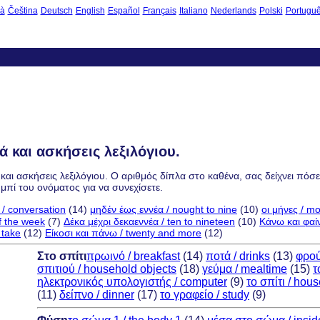
là
Čeština
Deutsch
English
Español
Français
Italiano
Nederlands
Polski
Portugu
ά και ασκήσεις λεξιλόγιου.
ά και ασκήσεις λεξιλόγιου. Ο αριθμός δίπλα στο καθένα, σας δείχνει πόσ
υμπί του ονόματος για να συνεχίσετε.
/ conversation
(14)
μηδέν έως εννέα / nought to nine
(10)
οι μήνες / m
f the week
(7)
Δέκα μέχρι δεκαεννέα / ten to nineteen
(10)
Κάνω και φαί
 take
(12)
Είκοσι και πάνω / twenty and more
(12)
Στο σπίτι
πρωινό / breakfast
(14)
ποτά / drinks
(13)
φρού
σπιτιού / household objects
(18)
γεύμα / mealtime
(15)
τ
ηλεκτρονικός υπολογιστής / computer
(9)
το σπίτι / hou
(11)
δείπνο / dinner
(17)
το γραφείο / study
(9)