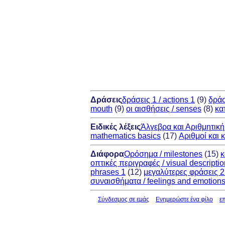
Δράσεις
δράσεις 1 / actions 1
(9)
δράσ
mouth
(9)
οι αισθήσεις / senses
(8)
κα
Ειδικές λέξεις
Άλγεβρα και Αριθμητική 
mathematics basics
(17)
Αριθμοί και 
Διάφορα
Ορόσημα / milestones
(15)
κ
οπτικές περιγραφές / visual descripti
phrases 1
(12)
μεγαλύτερες φράσεις 2 
συναισθήματα / feelings and emotion
Σύνδεσμος σε εμάς
Ενημερώστε ένα φίλο
ε