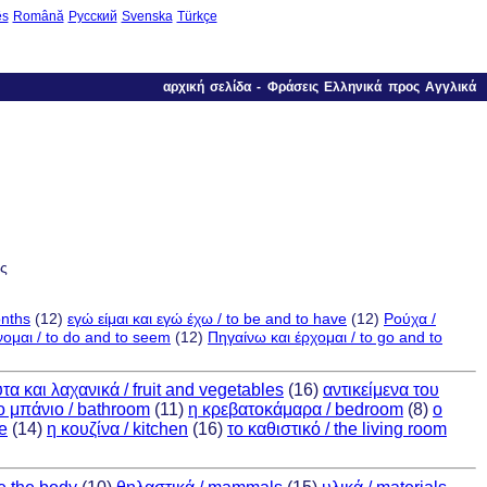
ês
Română
Русский
Svenska
Türkçe
αρχική σελίδα
-
Φράσεις Ελληνικά προς Αγγλικά
ες
onths
(12)
εγώ είμαι και εγώ έχω / to be and to have
(12)
Ρούχα /
νομαι / to do and to seem
(12)
Πηγαίνω και έρχομαι / to go and to
τα και λαχανικά / fruit and vegetables
(16)
αντικείμενα του
ο μπάνιο / bathroom
(11)
η κρεβατοκάμαρα / bedroom
(8)
ο
se
(14)
η κουζίνα / kitchen
(16)
το καθιστικό / the living room