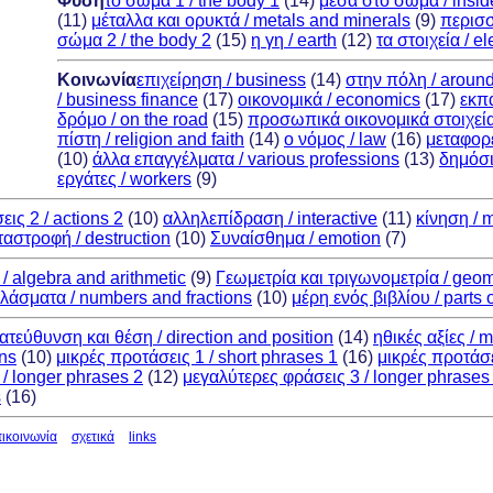
Φύση
το σώμα 1 / the body 1
(14)
μέσα στο σώμα / insid
(11)
μέταλλα και ορυκτά / metals and minerals
(9)
περισσ
σώμα 2 / the body 2
(15)
η γη / earth
(12)
τα στοιχεία / e
Κοινωνία
επιχείρηση / business
(14)
στην πόλη / aroun
/ business finance
(17)
οικονομικά / economics
(17)
εκπα
δρόμο / on the road
(15)
προσωπικά οικονομικά στοιχεία 
πίστη / religion and faith
(14)
ο νόμος / law
(16)
μεταφορέ
(10)
άλλα επαγγέλματα / various professions
(13)
δημόσιο
εργάτες / workers
(9)
εις 2 / actions 2
(10)
αλληλεπίδραση / interactive
(11)
κίνηση / 
ταστροφή / destruction
(10)
Συναίσθημα / emotion
(7)
/ algebra and arithmetic
(9)
Γεωμετρία και τριγωνομετρία / geom
κλάσματα / numbers and fractions
(10)
μέρη ενός βιβλίου / parts 
ατεύθυνση και θέση / direction and position
(14)
ηθικές αξίες / m
ons
(10)
μικρές προτάσεις 1 / short phrases 1
(16)
μικρές προτάσε
/ longer phrases 2
(12)
μεγαλύτερες φράσεις 3 / longer phrases
s
(16)
πικοινωνία
σχετικά
links