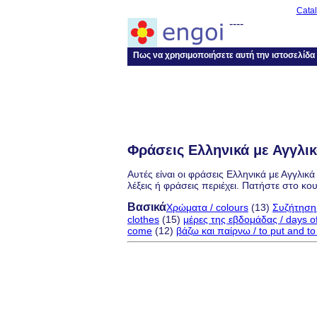
Cata
----
Πως να χρησιμοποιήσετε αυτή την ιστοσελίδα
Φράσεις Ελληνικά με Αγγλικ
Αυτές είναι οι φράσεις Ελληνικά με Αγγλικ
λέξεις ή φράσεις περιέχει. Πατήστε στο κο
Βασικά
Χρώματα / colours
(13)
Συζήτηση 
clothes
(15)
μέρες της εβδομάδας / days o
come
(12)
βάζω και παίρνω / to put and to