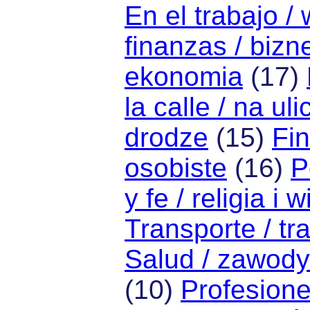
En el trabajo /
finanzas / bizn
ekonomia
(17)
la calle / na uli
drodze
(15)
Fin
osobiste
(16)
P
y fe / religia i 
Transporte / tr
Salud / zawody
(10)
Profesion