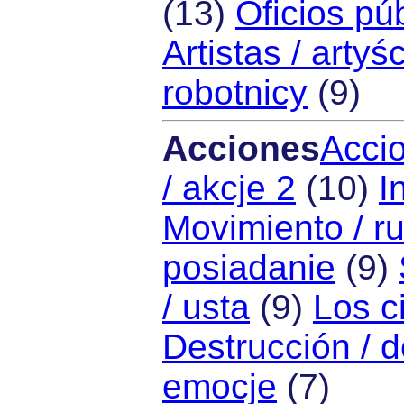
(13)
Oficios pú
Artistas / artyśc
robotnicy
(9)
Acciones
Accio
/ akcje 2
(10)
I
Movimiento / r
posiadanie
(9)
/ usta
(9)
Los c
Destrucción / d
emocje
(7)