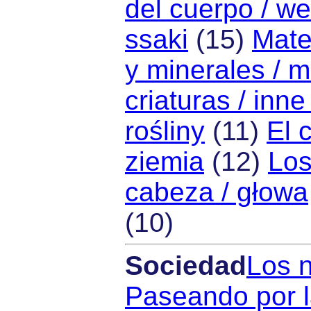
del cuerpo / we
ssaki
(15)
Mate
y minerales / m
criaturas / inn
rośliny
(11)
El 
ziemia
(12)
Los
cabeza / głowa
(10)
Sociedad
Los n
Paseando por l