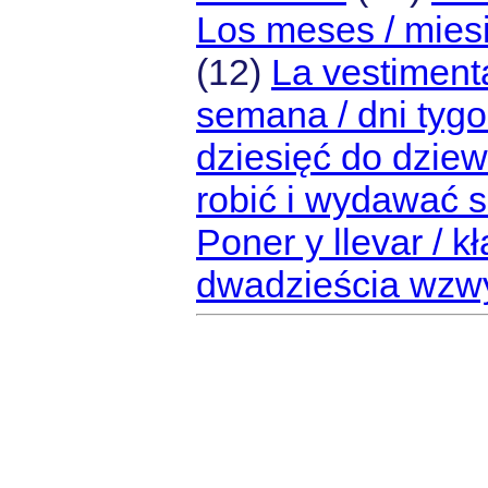
Los meses / mies
(12)
La vestimenta
semana / dni tyg
dziesięć do dziew
robić i wydawać s
Poner y llevar / kł
dwadzieścia wzw