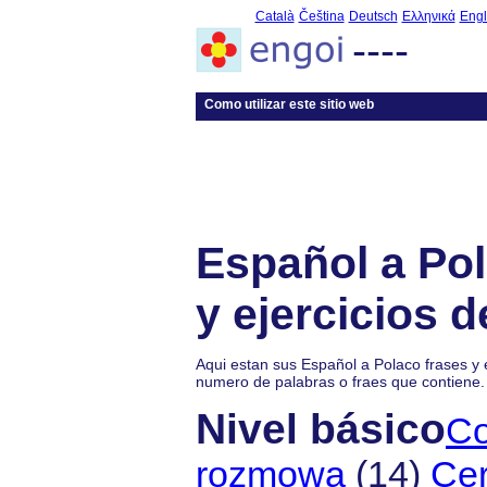
Català
Čeština
Deutsch
Ελληνικά
Engl
----
Como utilizar este sitio web
Español a Pol
y ejercicios 
Aqui estan sus Español a Polaco frases y e
numero de palabras o fraes que contiene. 
Nivel básico
Co
rozmowa
(14)
Cer