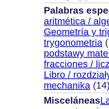
Palabras espe
aritmética / al
Geometría y tri
trygonometria
(
podstawy mate
fracciones / lic
Libro / rozdział
mechanika
(14
Misceláneas
La