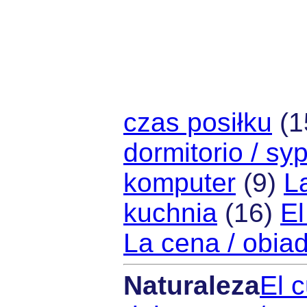
czas posiłku
(1
dormitorio / syp
komputer
(9)
L
kuchnia
(16)
El
La cena / obia
Naturaleza
El c