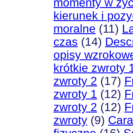
momenty w życ
kierunek i pozy
moralne
(11)
La
czas
(14)
Descr
opisy wzrokow
krótkie zwroty 
zwroty 2
(17)
F
zwroty 1
(12)
F
zwroty 2
(12)
F
zwroty
(9)
Carac