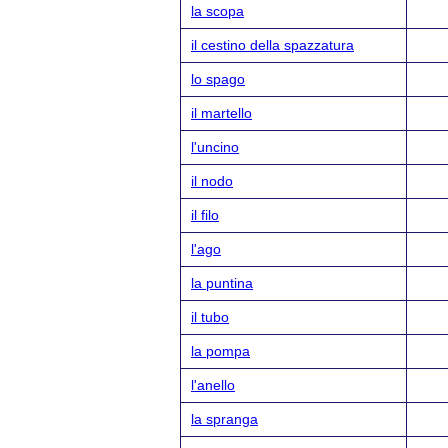
la scopa
il cestino della spazzatura
lo spago
il martello
l'uncino
il nodo
il filo
l'ago
la puntina
il tubo
la pompa
l'anello
la spranga