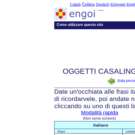
Català
Čeština
Deutsch
Ελληνικά
Engl
----
Come utilizzare questo sito
OGGETTI CASALIN
(lista prec
Date un'occhiata alle frasi i
di ricordarvele, poi andate n
cliccando su uno di questi li
Modalità rapida
(Non serve scrivere)
italiano
frase
comm