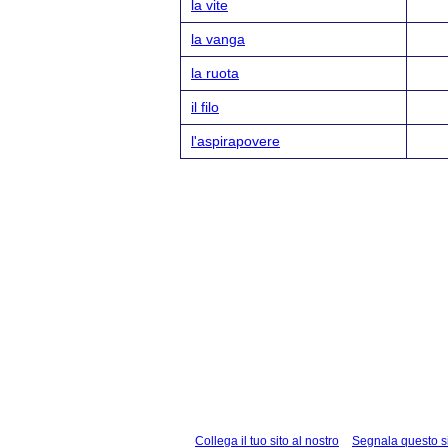
la vite
la vanga
la ruota
il filo
l'aspirapovere
Collega il tuo sito al nostro
Segnala questo s