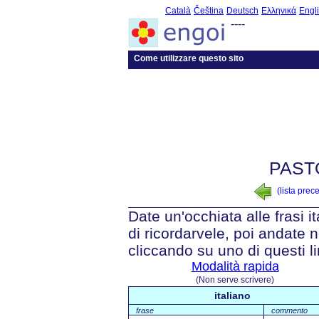
Català
Čeština
Deutsch
Ελληνικά
Engl
----
Come utilizzare questo sito
PAST
(lista prec
Date un'occhiata alle frasi i
di ricordarvele, poi andate n
cliccando su uno di questi li
Modalità rapida
(Non serve scrivere)
italiano
frase
commento