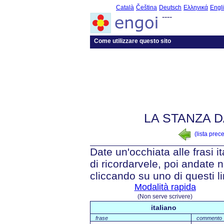
Català
Čeština
Deutsch
Ελληνικά
Engl
----
Come utilizzare questo sito
LA STANZA 
(lista prec
Date un'occhiata alle frasi i
di ricordarvele, poi andate n
cliccando su uno di questi li
Modalità rapida
(Non serve scrivere)
italiano
frase
commento