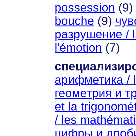
possession
(9
bouche
(9)
чув
разрушение / l
l'émotion
(7)
специализир
арифметика / l'
геометрия и тр
et la trigonomét
/ les mathémat
цифры и дроби 