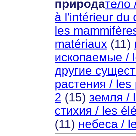
природа
тело /
à l'intérieur du
les mammifère
matériaux
(11)
ископаемые / l
другие существ
растения / les 
2
(15)
земля / l
стихия / les é
(11)
небеса / l