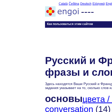
Català
Čeština
Deutsch
Ελληνικά
Engl
----
Как пользоваться этим сайтом
Русский и Ф
фразы и сло
Здесь находятся Ваши Русский и Франц
задания указывает на то, сколько слов
основы
цвета /
conversation
(14