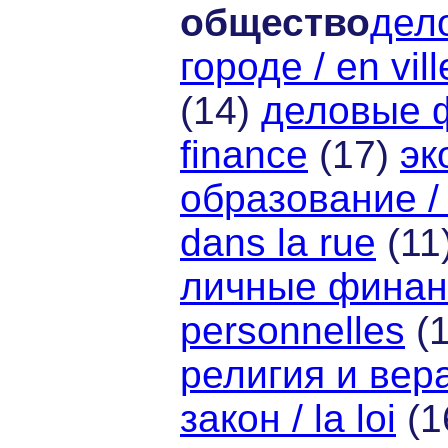
общество
дело
городе / en vill
(14)
деловые фи
finance
(17)
эк
образование / 
dans la rue
(11
личные финанс
personnelles
(
религия и вера /
закон / la loi
(1