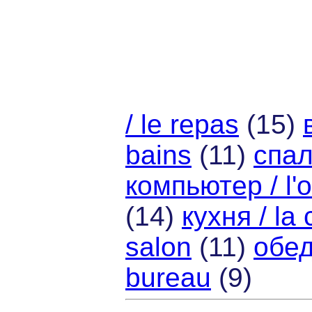
/ le repas
(15)
bains
(11)
спал
компьютер / l'o
(14)
кухня / la 
salon
(11)
обед
bureau
(9)