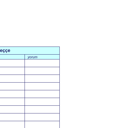
veççe
yorum