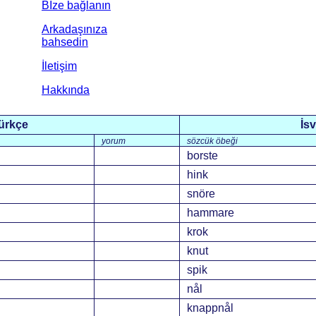
Bİze bağlanın
Arkadaşınıza
bahsedin
İletişim
Hakkında
ürkçe
İs
yorum
sözcük öbeği
borste
hink
snöre
hammare
krok
knut
spik
nål
knappnål