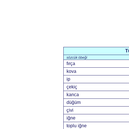
T
sözcük öbeği
fırça
kova
ip
çekiç
kanca
düğüm
çivi
iğne
toplu iğne