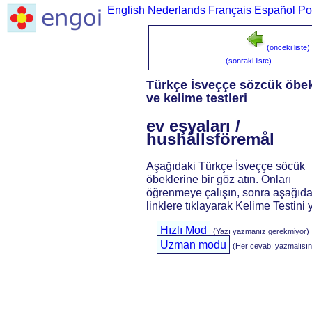
English
Nederlands
Français
Español
Po
(önceki liste)
(sonraki liste)
Türkçe İsveççe sözcük öbek
ve kelime testleri
ev eşyaları /
hushållsföremål
Aşağıdaki Türkçe İsveççe söcük
öbeklerine bir göz atın. Onları
öğrenmeye çalışın, sonra aşağıda
linklere tıklayarak Kelime Testini 
Hızlı Mod
(Yazı yazmanız gerekmiyor)
Uzman modu
(Her cevabı yazmalısın