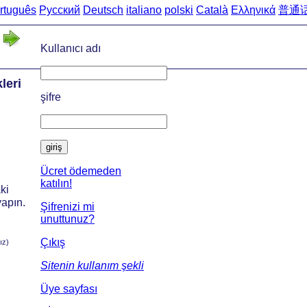
rtuguês
Русский
Deutsch
italiano
polski
Català
Ελληνικά
普通
Ana sayfa
->
Türkçe'den İsv
Kullanıcı adı
leri
şifre
giriş
Ücret ödemeden
katılın!
ki
yapın.
Şifrenizi mi
unuttunuz?
Çıkış
ız)
Sitenin kullanım şekli
Üye sayfası