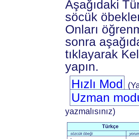
Aşağıdaki Tü
söcük öbekler
Onları öğrenm
sonra aşağıda
tıklayarak Kel
yapın.
Hızlı Mod
(Y
Uzman mod
yazmalısınız)
Türkçe
sözcük öbeği
yoru