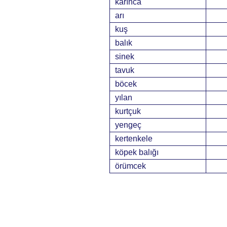
karınca
arı
kuş
balık
sinek
tavuk
böcek
yılan
kurtçuk
yengeç
kertenkele
köpek balığı
örümcek