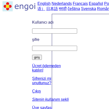
English
Nederlands
Français
Español
Po
语）
日本語
मराठी
čeština
Svenska
Româ
Ana sayfa
->
Türkç
Kullanıcı adı
şifre
giriş
Ücret ödemeden
katılın!
Şifrenizi mi
unuttunuz?
Çıkış
Sitenin kullanım şekli
Üye sayfası