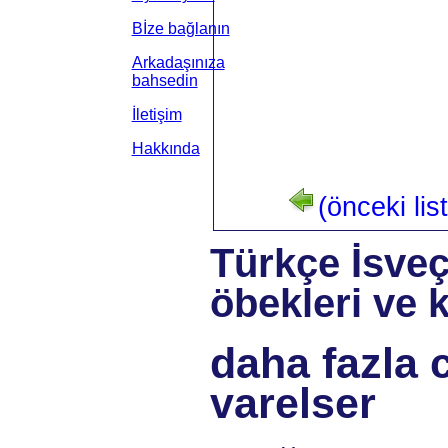
Bİze bağlanın
Arkadaşınıza
bahsedin
İletişim
Hakkında
(önceki lis
Türkçe İsve
öbekleri ve k
daha fazla ca
varelser