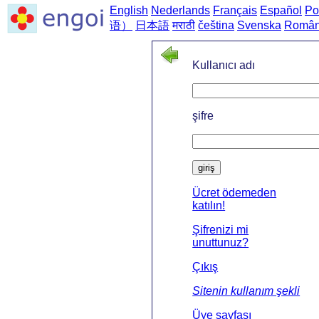
English
Nederlands
Français
Español
Po
语）
日本語
मराठी
čeština
Svenska
Româ
Kullanıcı adı
şifre
giriş
Ücret ödemeden
katılın!
Şifrenizi mi
unuttunuz?
Çıkış
Sitenin kullanım şekli
Üye sayfası