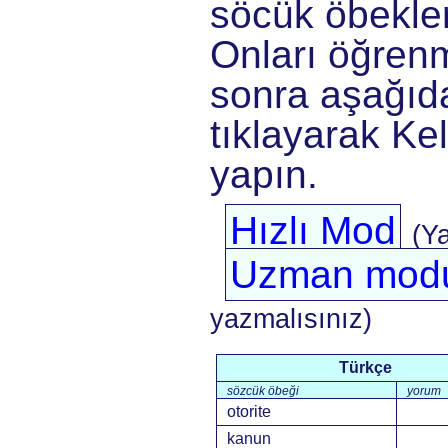
söcük öbekler
Onları öğrenm
sonra aşağıda
tıklayarak Kel
yapın.
Hızlı Mod
(Y
Uzman mod
yazmalısınız)
Türkçe
sözcük öbeği
yorum
otorite
kanun