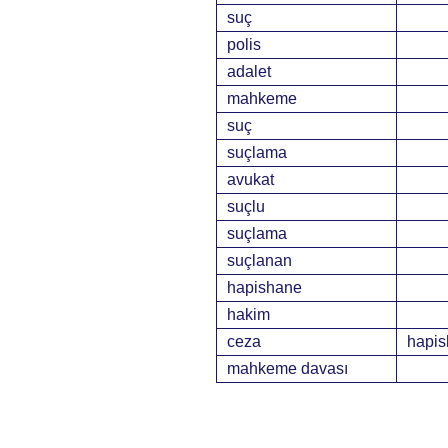
suç
polis
adalet
mahkeme
suç
suçlama
avukat
suçlu
suçlama
suçlanan
hapishane
hakim
ceza
hapi
mahkeme davası