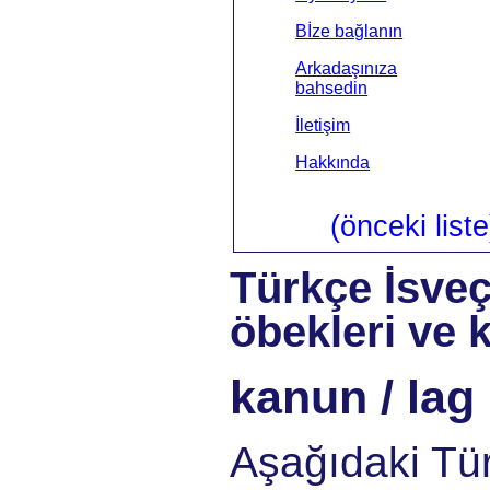
Bİze bağlanın
Arkadaşınıza
bahsedin
İletişim
Hakkında
(önceki liste
Türkçe İsve
öbekleri ve k
kanun / lag
Aşağıdaki Tü