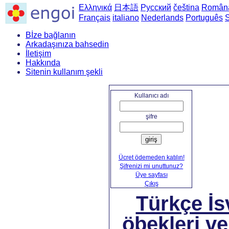
Ελληνικά
日本語
Русский
čeština
Român
Français
italiano
Nederlands
Português
Bİze bağlanın
Arkadaşınıza bahsedin
İletişim
Hakkında
Sitenin kullanım şekli
Ana say
Kullanıcı adı
şifre
giriş
Ücret ödemeden katılın!
Şifrenizi mi unuttunuz?
Üye sayfası
Çıkış
Türkçe İ
öbekleri ve