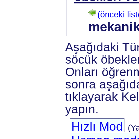
(önceki list
mekani
Aşağıdaki Tü
söcük öbekler
Onları öğrenm
sonra aşağıda
tıklayarak Kel
yapın.
Hızlı Mod
(Y