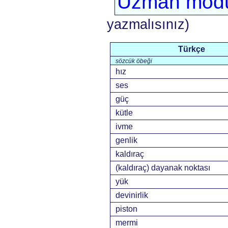
Uzman mod
yazmalısınız)
Türkçe
sözcük öbeği
hız
ses
güç
kütle
ivme
genlik
kaldıraç
(kaldıraç) dayanak noktası
yük
devinirlik
piston
mermi