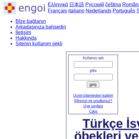
Ελληνικά
日本語
Русский
čeština
Român
Français
italiano
Nederlands
Português
Bİze bağlanın
Arkadaşınıza bahsedin
İletişim
Hakkında
Sitenin kullanım şekli
Ana say
Kullanıcı adı
şifre
giriş
Ücret ödemeden katılın!
Şifrenizi mi unuttunuz?
Üye sayfası
Çıkış
Türkçe İ
öbekleri ve