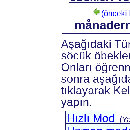
(önceki l
månader
Aşağıdaki Tü
söcük öbekler
Onları öğrenm
sonra aşağıda
tıklayarak Kel
yapın.
Hızlı Mod
(Y