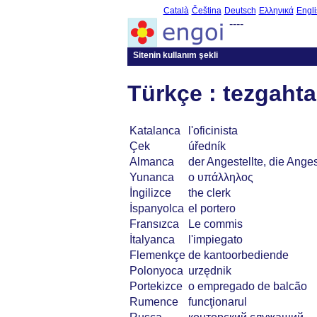
Català
Čeština
Deutsch
Ελληνικά
Engli
----
Sitenin kullanım şekli
Türkçe : tezgahta
Katalanca
l'oficinista
Çek
úředník
Almanca
der Angestellte, die Anges
Yunanca
ο υπάλληλος
İngilizce
the clerk
İspanyolca
el portero
Fransızca
Le commis
İtalyanca
l'impiegato
Flemenkçe
de kantoorbediende
Polonyoca
urzędnik
Portekizce
o empregado de balcão
Rumence
funcţionarul