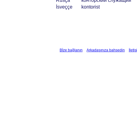
Rusça
конторский служащий
İsveççe
kontorist
Bİze bağlanın
Arkadaşınıza bahsedin
İleti