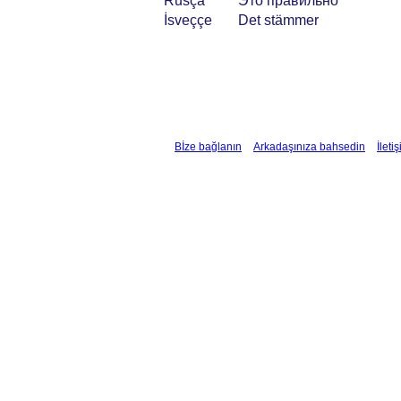
Rusça
Это правильно
İsveççe
Det stämmer
Bİze bağlanın
Arkadaşınıza bahsedin
İleti