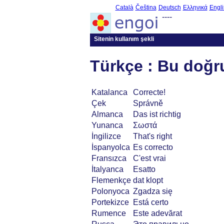
Català
Čeština
Deutsch
Ελληνικά
Engli
----
Sitenin kullanım şekli
Türkçe : Bu doğr
Katalanca
Correcte!
Çek
Správně
Almanca
Das ist richtig
Yunanca
Σωστά
İngilizce
That's right
İspanyolca
Es correcto
Fransızca
C'est vrai
İtalyanca
Esatto
Flemenkçe
dat klopt
Polonyoca
Zgadza się
Portekizce
Está certo
Rumence
Este adevărat