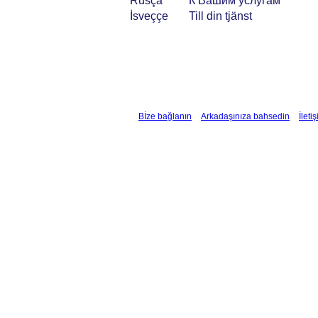
Rusça
К Вашим услугам
İsveççe
Till din tjänst
Bİze bağlanın
Arkadaşınıza bahsedin
İleti