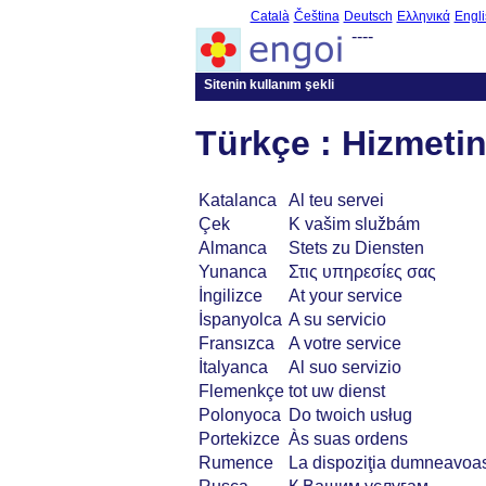
Català
Čeština
Deutsch
Ελληνικά
Engli
----
Sitenin kullanım şekli
Türkçe : Hizmeti
Katalanca
Al teu servei
Çek
K vašim službám
Almanca
Stets zu Diensten
Yunanca
Στις υπηρεσίες σας
İngilizce
At your service
İspanyolca
A su servicio
Fransızca
A votre service
İtalyanca
Al suo servizio
Flemenkçe
tot uw dienst
Polonyoca
Do twoich usług
Portekizce
Às suas ordens
Rumence
La dispoziţia dumneavoas