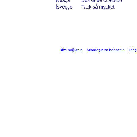
Rusça
Большое спасибо
İsveççe
Tack så mycket
Bİze bağlanın
Arkadaşınıza bahsedin
İleti