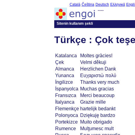
Català
Čeština
Deutsch
Ελληνικά
Engli
----
Sitenin kullanım şekli
Türkçe : Çok teş
Katalanca
Moltes gràcies!
Çek
Velmi děkuji
Almanca
Herzlichen Dank
Yunanca
Ευχαριστώ πολύ
İngilizce
Thanks very much
İspanyolca
Muchas gracias
Fransızca
Merci beaucoup
İtalyanca
Grazie mille
Flemenkçe
hartelijk bedankt
Polonyoca
Dziękuję bardzo
Portekizce
Muito obrigado
Rumence
Mulţumesc mult