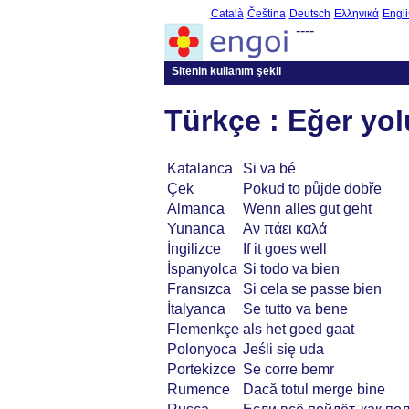
Català
Čeština
Deutsch
Ελληνικά
Engli
----
Sitenin kullanım şekli
Türkçe : Eğer yo
Katalanca
Si va bé
Çek
Pokud to půjde dobře
Almanca
Wenn alles gut geht
Yunanca
Αν πάει καλά
İngilizce
If it goes well
İspanyolca
Si todo va bien
Fransızca
Si cela se passe bien
İtalyanca
Se tutto va bene
Flemenkçe
als het goed gaat
Polonyoca
Jeśli się uda
Portekizce
Se corre bemr
Rumence
Dacă totul merge bine