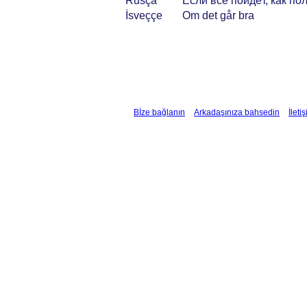
Rusça
Если всё пойдёт, как п
İsveççe
Om det går bra
Bİze bağlanın
Arkadaşınıza bahsedin
İleti