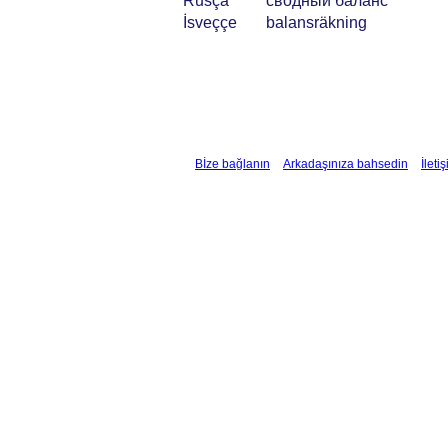
Rusça
сводный баланс
İsveççe
balansräkning
Bİze bağlanın
Arkadaşınıza bahsedin
İleti