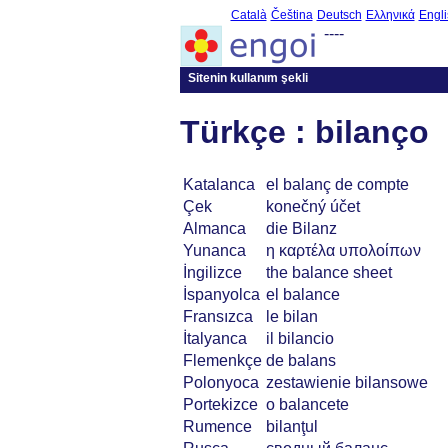
Català
Čeština
Deutsch
Ελληνικά
Engli
----
Sitenin kullanım şekli
Türkçe : bilanço
Katalanca
el balanç de compte
Çek
konečný účet
Almanca
die Bilanz
Yunanca
η καρτέλα υπολοίπων
İngilizce
the balance sheet
İspanyolca
el balance
Fransızca
le bilan
İtalyanca
il bilancio
Flemenkçe
de balans
Polonyoca
zestawienie bilansowe
Portekizce
o balancete
Rumence
bilanţul