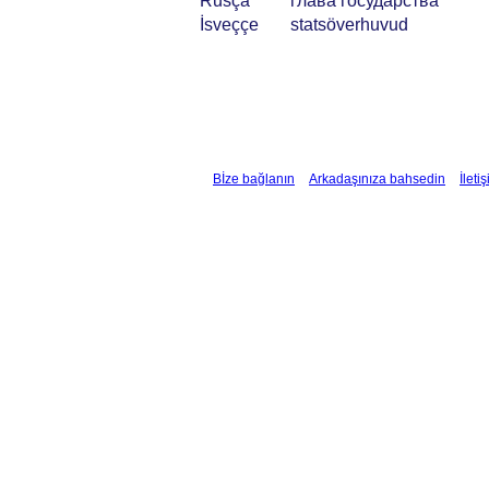
Rusça
глава государства
İsveççe
statsöverhuvud
Bİze bağlanın
Arkadaşınıza bahsedin
İleti