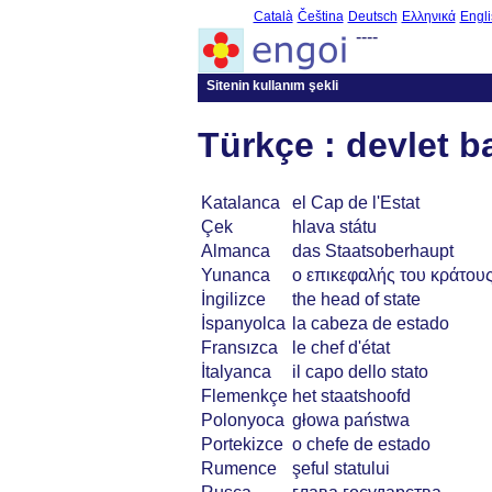
Català
Čeština
Deutsch
Ελληνικά
Engli
----
Sitenin kullanım şekli
Türkçe : devlet b
Katalanca
el Cap de l'Estat
Çek
hlava státu
Almanca
das Staatsoberhaupt
Yunanca
ο επικεφαλής του κράτου
İngilizce
the head of state
İspanyolca
la cabeza de estado
Fransızca
le chef d'état
İtalyanca
il capo dello stato
Flemenkçe
het staatshoofd
Polonyoca
głowa państwa
Portekizce
o chefe de estado
Rumence
şeful statului