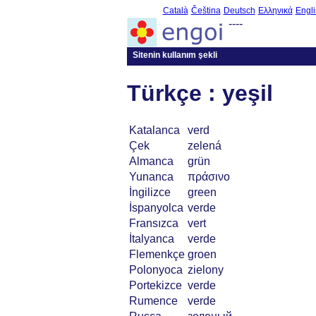
Català
Čeština
Deutsch
Ελληνικά
Engli
----
Sitenin kullanım şekli
Türkçe : yeşil
Katalanca
verd
Çek
zelená
Almanca
grün
Yunanca
πράσινο
İngilizce
green
İspanyolca
verde
Fransızca
vert
İtalyanca
verde
Flemenkçe
groen
Polonyoca
zielony
Portekizce
verde
Rumence
verde