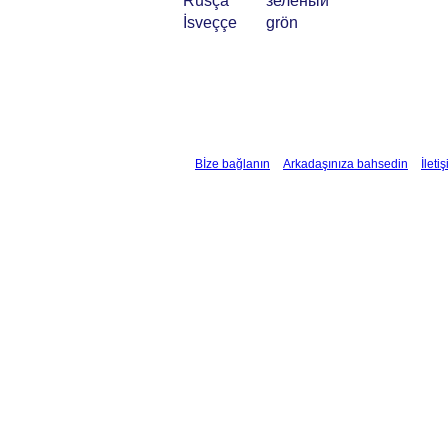
Rusça
зеленый
İsveççe
grön
Bİze bağlanın
Arkadaşınıza bahsedin
İleti