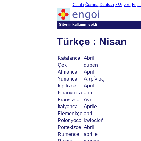
Català
Čeština
Deutsch
Ελληνικά
Engli
----
Sitenin kullanım şekli
Türkçe : Nisan
Katalanca
Abril
Çek
duben
Almanca
April
Yunanca
Απρίλιος
İngilizce
April
İspanyolca
abril
Fransızca
Avril
İtalyanca
Aprile
Flemenkçe
april
Polonyoca
kwiecień
Portekizce
Abril
Rumence
aprilie