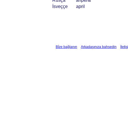
Rusça
апрель
İsveççe
april
Bİze bağlanın
Arkadaşınıza bahsedin
İleti