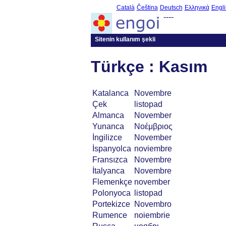
Català
Čeština
Deutsch
Ελληνικά
Engli
----
Sitenin kullanım şekli
Türkçe : Kasım
Katalanca
Novembre
Çek
listopad
Almanca
November
Yunanca
Νοέμβριος
İngilizce
November
İspanyolca
noviembre
Fransızca
Novembre
İtalyanca
Novembre
Flemenkçe
november
Polonyoca
listopad
Portekizce
Novembro
Rumence
noiembrie