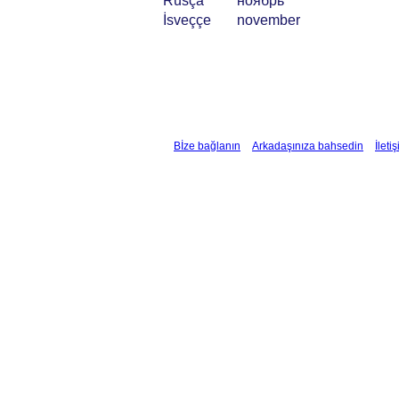
Rusça
ноябрь
İsveççe
november
Bİze bağlanın
Arkadaşınıza bahsedin
İleti