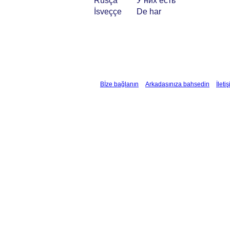
Rusça
У них есть
İsveççe
De har
Bİze bağlanın
Arkadaşınıza bahsedin
İleti