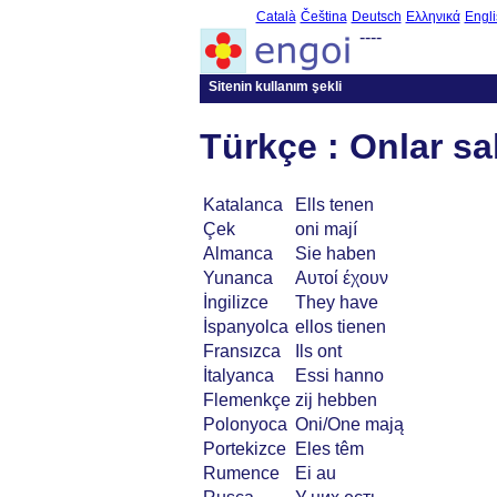
Català
Čeština
Deutsch
Ελληνικά
Engli
----
Sitenin kullanım şekli
Türkçe : Onlar sa
Katalanca
Ells tenen
Çek
oni mají
Almanca
Sie haben
Yunanca
Αυτοί έχουν
İngilizce
They have
İspanyolca
ellos tienen
Fransızca
Ils ont
İtalyanca
Essi hanno
Flemenkçe
zij hebben
Polonyoca
Oni/One mają
Portekizce
Eles têm
Rumence
Ei au