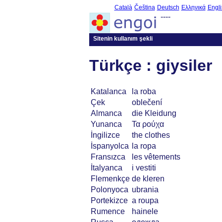
Català
Čeština
Deutsch
Ελληνικά
Engli
----
Sitenin kullanım şekli
Türkçe : giysiler
Katalanca
la roba
Çek
oblečení
Almanca
die Kleidung
Yunanca
Τα ρούχα
İngilizce
the clothes
İspanyolca
la ropa
Fransızca
les vêtements
İtalyanca
i vestiti
Flemenkçe
de kleren
Polonyoca
ubrania
Portekizce
a roupa
Rumence
hainele