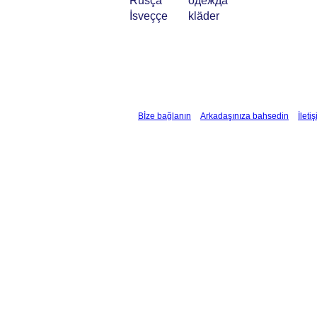
Rusça
одежда
İsveççe
kläder
Bİze bağlanın
Arkadaşınıza bahsedin
İleti