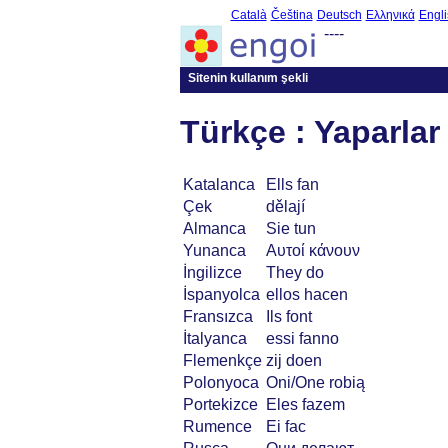
Català
Čeština
Deutsch
Ελληνικά
Engli
----
Sitenin kullanım şekli
Türkçe : Yaparlar
Katalanca
Ells fan
Çek
dělají
Almanca
Sie tun
Yunanca
Αυτοί κάνουν
İngilizce
They do
İspanyolca
ellos hacen
Fransızca
Ils font
İtalyanca
essi fanno
Flemenkçe
zij doen
Polonyoca
Oni/One robią
Portekizce
Eles fazem
Rumence
Ei fac