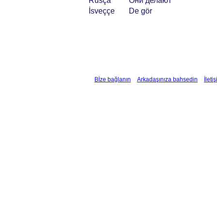
Rusça
Они делают
İsveççe
De gör
Bİze bağlanın
Arkadaşınıza bahsedin
İleti