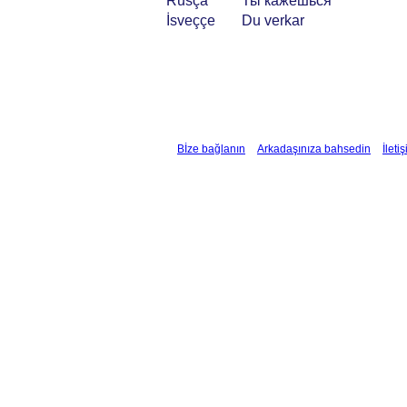
Rusça
Ты кажешься
İsveççe
Du verkar
Bİze bağlanın
Arkadaşınıza bahsedin
İleti