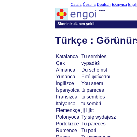
Català
Čeština
Deutsch
Ελληνικά
Engli
----
Sitenin kullanım şekli
Türkçe : Görünü
Katalanca
Tu sembles
Çek
vypadáš
Almanca
Du scheinst
Yunanca
Εσύ φαίνεσαι
İngilizce
You seem
İspanyolca
tú pareces
Fransızca
tu sembles
İtalyanca
tu sembri
Flemenkçe
jij lijkt
Polonyoca
Ty się wydajesz
Portekizce
Tu pareces
Rumence
Tu pari