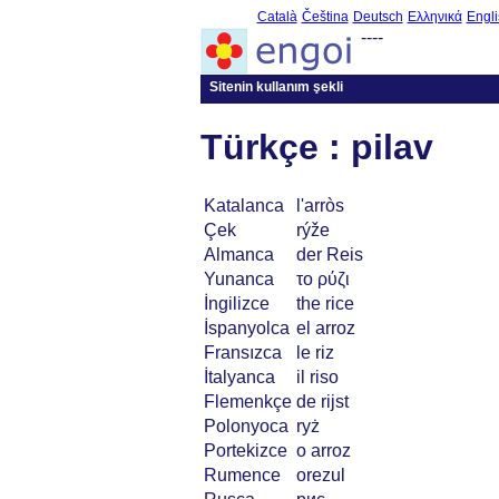
Català
Čeština
Deutsch
Ελληνικά
Engli
----
Sitenin kullanım şekli
Türkçe : pilav
Katalanca
l'arròs
Çek
rýže
Almanca
der Reis
Yunanca
το ρύζι
İngilizce
the rice
İspanyolca
el arroz
Fransızca
le riz
İtalyanca
il riso
Flemenkçe
de rijst
Polonyoca
ryż
Portekizce
o arroz
Rumence
orezul