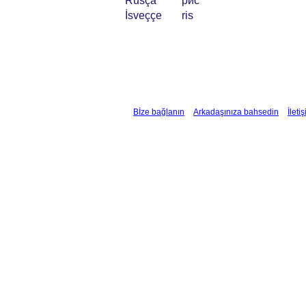
Rusça
рис
İsveççe
ris
Bİze bağlanın
Arkadaşınıza bahsedin
İleti