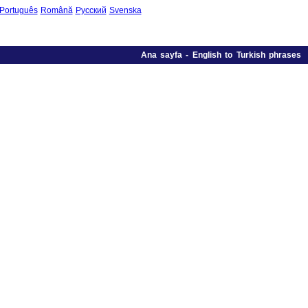
Português
Română
Русский
Svenska
Ana sayfa
-
English to Turkish phrases