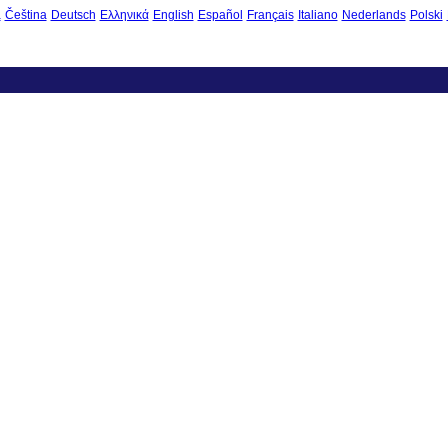
à
Čeština
Deutsch
Ελληνικά
English
Español
Français
Italiano
Nederlands
Polski