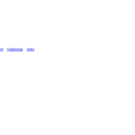
şim
Hakkında
links