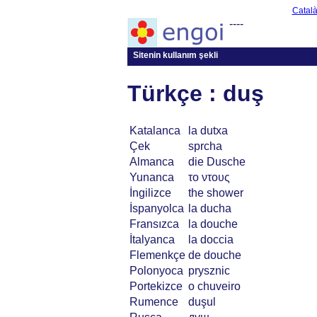
Catal
----
Sitenin kullanım şekli
Türkçe : duş
Katalanca
la dutxa
Çek
sprcha
Almanca
die Dusche
Yunanca
το ντους
İngilizce
the shower
İspanyolca
la ducha
Fransızca
la douche
İtalyanca
la doccia
Flemenkçe
de douche
Polonyoca
prysznic
Portekizce
o chuveiro
Rumence
duşul