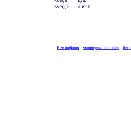
Rusça
душ
İsveççe
dusch
Bİze bağlanın
Arkadaşınıza bahsedin
İleti