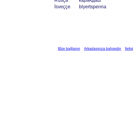
Rusça
карандаш
İsveççe
blyertspenna
Bİze bağlanın
Arkadaşınıza bahsedin
İleti