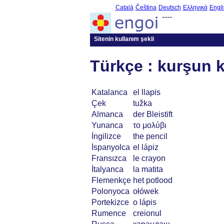
Català
Čeština
Deutsch
Ελληνικά
Engli
----
Sitenin kullanım şekli
Türkçe : kurşun 
Katalanca
el llapis
Çek
tužka
Almanca
der Bleistift
Yunanca
το μολύβι
İngilizce
the pencil
İspanyolca
el lápiz
Fransızca
le crayon
İtalyanca
la matita
Flemenkçe
het potlood
Polonyoca
ołówek
Portekizce
o lápis
Rumence
creionul