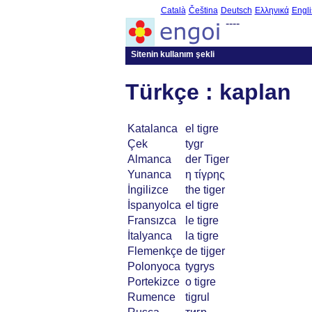
Català
Čeština
Deutsch
Ελληνικά
Engli
----
Sitenin kullanım şekli
Türkçe : kaplan
Katalanca
el tigre
Çek
tygr
Almanca
der Tiger
Yunanca
η τίγρης
İngilizce
the tiger
İspanyolca
el tigre
Fransızca
le tigre
İtalyanca
la tigre
Flemenkçe
de tijger
Polonyoca
tygrys
Portekizce
o tigre
Rumence
tigrul