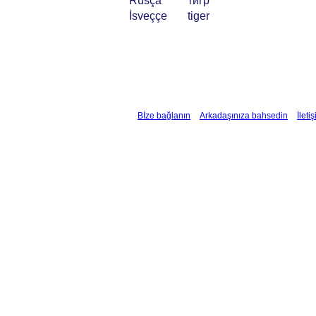
Rusça
тигр
İsveççe
tiger
Bİze bağlanın
Arkadaşınıza bahsedin
İleti