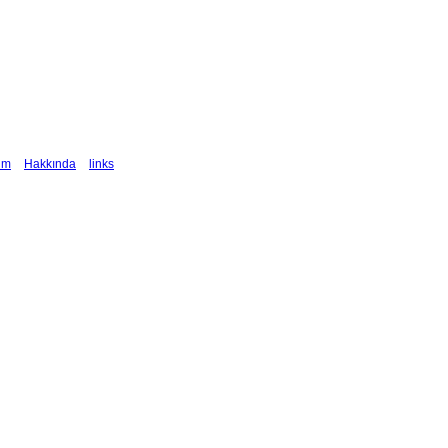
şim
Hakkında
links