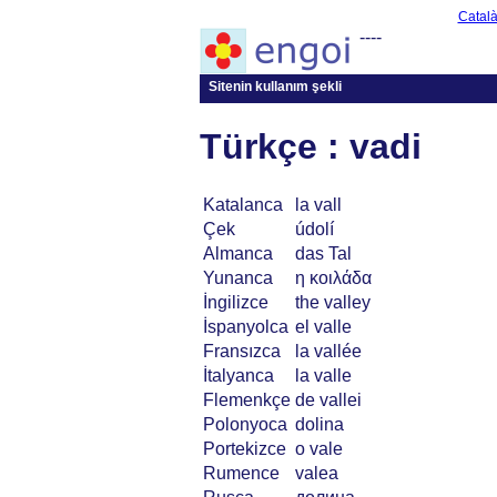
Catal
----
Sitenin kullanım şekli
Türkçe : vadi
Katalanca
la vall
Çek
údolí
Almanca
das Tal
Yunanca
η κοιλάδα
İngilizce
the valley
İspanyolca
el valle
Fransızca
la vallée
İtalyanca
la valle
Flemenkçe
de vallei
Polonyoca
dolina
Portekizce
o vale
Rumence
valea