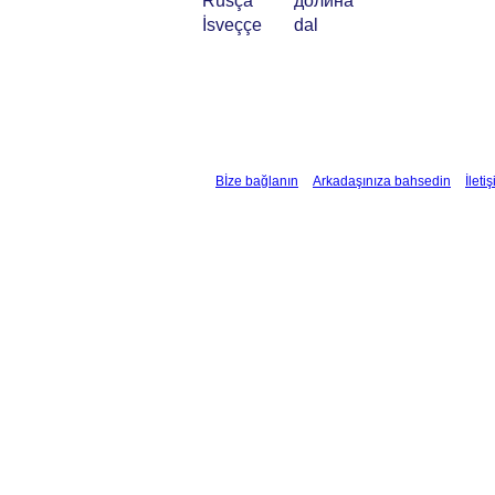
Rusça
долина
İsveççe
dal
Bİze bağlanın
Arkadaşınıza bahsedin
İleti