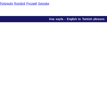
Português
Română
Русский
Svenska
Ana sayfa
-
English to Turkish phrases