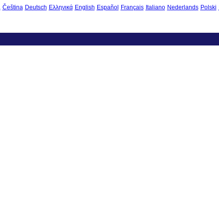
à
Čeština
Deutsch
Ελληνικά
English
Español
Français
Italiano
Nederlands
Polski