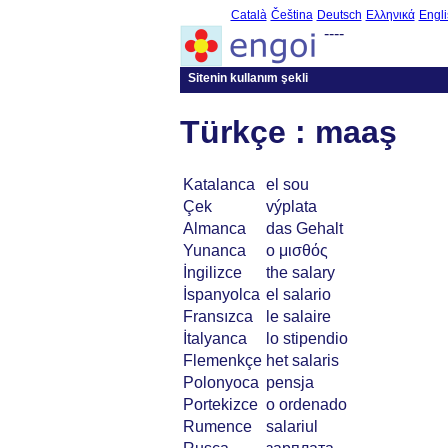
Català
Čeština
Deutsch
Ελληνικά
Engli
----
Sitenin kullanım şekli
Türkçe : maaş
Katalanca
el sou
Çek
výplata
Almanca
das Gehalt
Yunanca
ο μισθός
İngilizce
the salary
İspanyolca
el salario
Fransızca
le salaire
İtalyanca
lo stipendio
Flemenkçe
het salaris
Polonyoca
pensja
Portekizce
o ordenado
Rumence
salariul