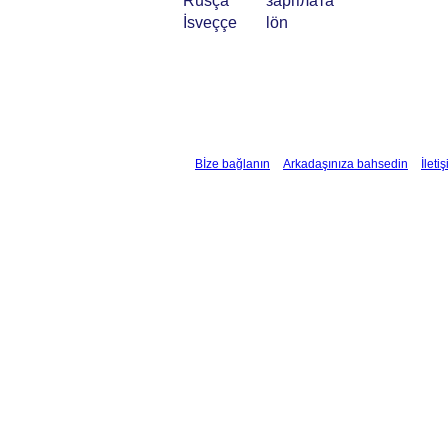
Rusça
зарплата
İsveççe
lön
Bİze bağlanın
Arkadaşınıza bahsedin
İleti