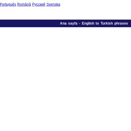
Português
Română
Русский
Svenska
Ana sayfa
-
English to Turkish phrases