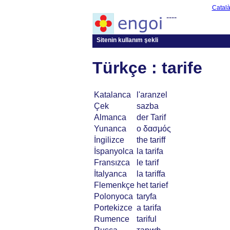
Catal
----
Sitenin kullanım şekli
Türkçe : tarife
Katalanca
l'aranzel
Çek
sazba
Almanca
der Tarif
Yunanca
ο δασμός
İngilizce
the tariff
İspanyolca
la tarifa
Fransızca
le tarif
İtalyanca
la tariffa
Flemenkçe
het tarief
Polonyoca
taryfa
Portekizce
a tarifa
Rumence
tariful