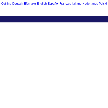
à
Čeština
Deutsch
Ελληνικά
English
Español
Français
Italiano
Nederlands
Polski