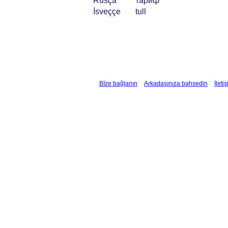
Rusça
тариф
İsveççe
tull
Bİze bağlanın
Arkadaşınıza bahsedin
İleti