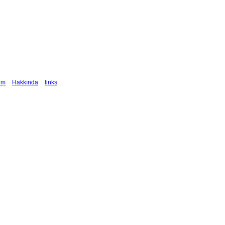
şim
Hakkında
links