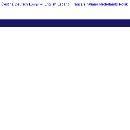
à
Čeština
Deutsch
Ελληνικά
English
Español
Français
Italiano
Nederlands
Polski