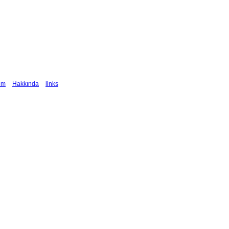
şim
Hakkında
links