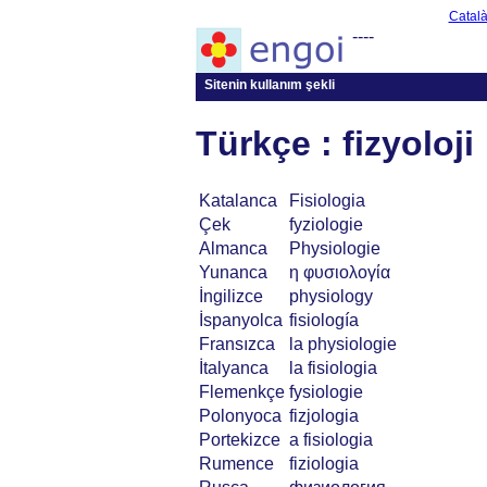
Catal
----
Sitenin kullanım şekli
Türkçe : fizyoloji
Katalanca
Fisiologia
Çek
fyziologie
Almanca
Physiologie
Yunanca
η φυσιολογία
İngilizce
physiology
İspanyolca
fisiología
Fransızca
la physiologie
İtalyanca
la fisiologia
Flemenkçe
fysiologie
Polonyoca
fizjologia
Portekizce
a fisiologia
Rumence
fiziologia