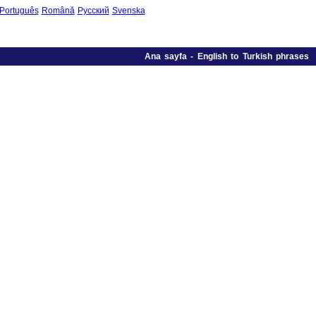
Português
Română
Русский
Svenska
Ana sayfa
-
English to Turkish phrases