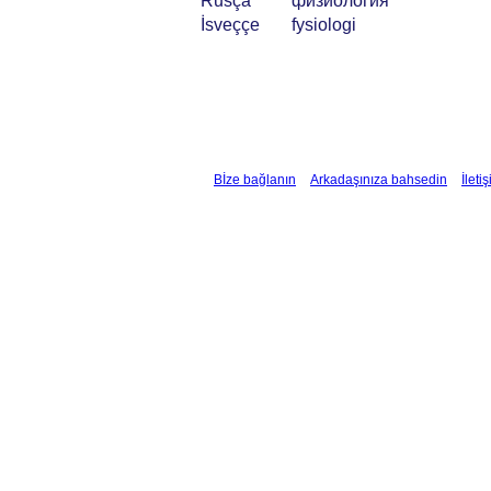
Rusça
физиология
İsveççe
fysiologi
Bİze bağlanın
Arkadaşınıza bahsedin
İleti