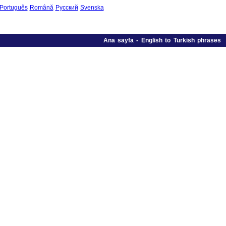
Português
Română
Русский
Svenska
Ana sayfa
-
English to Turkish phrases