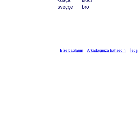
Rusça
мост
İsveççe
bro
Bİze bağlanın
Arkadaşınıza bahsedin
İleti