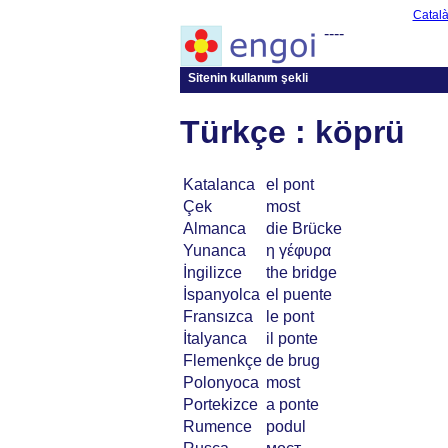
Catal
----
Sitenin kullanım şekli
Türkçe : köprü
Katalanca
el pont
Çek
most
Almanca
die Brücke
Yunanca
η γέφυρα
İngilizce
the bridge
İspanyolca
el puente
Fransızca
le pont
İtalyanca
il ponte
Flemenkçe
de brug
Polonyoca
most
Portekizce
a ponte
Rumence
podul