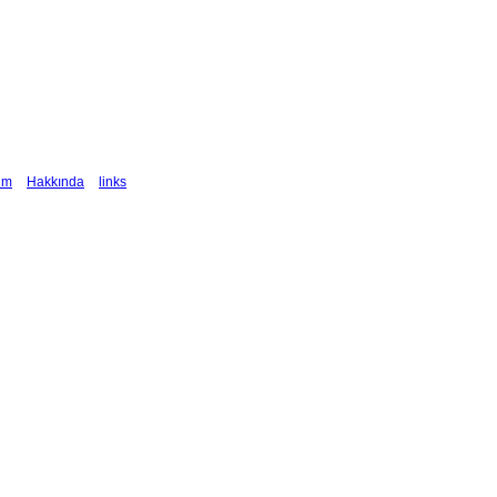
şim
Hakkında
links