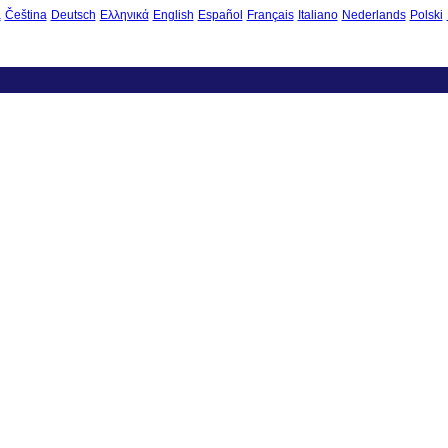
à
Čeština
Deutsch
Ελληνικά
English
Español
Français
Italiano
Nederlands
Polski