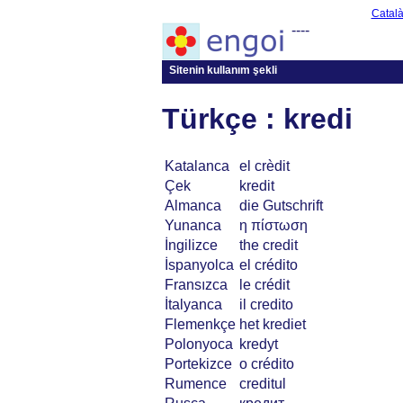
Catal
----
Sitenin kullanım şekli
Türkçe : kredi
Katalanca
el crèdit
Çek
kredit
Almanca
die Gutschrift
Yunanca
η πίστωση
İngilizce
the credit
İspanyolca
el crédito
Fransızca
le crédit
İtalyanca
il credito
Flemenkçe
het krediet
Polonyoca
kredyt
Portekizce
o crédito
Rumence
creditul