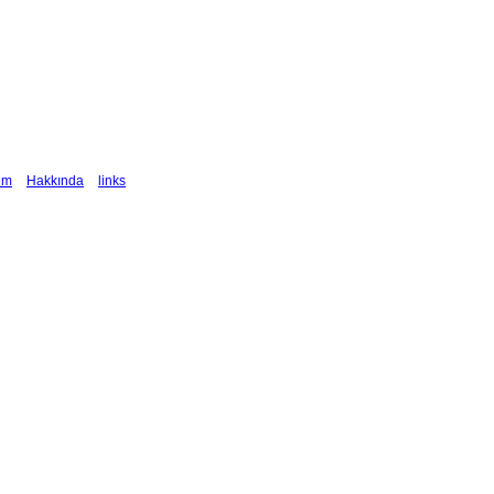
şim
Hakkında
links