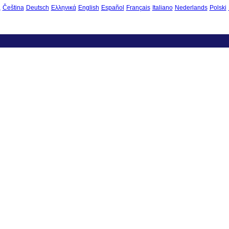
à
Čeština
Deutsch
Ελληνικά
English
Español
Français
Italiano
Nederlands
Polski