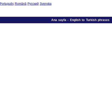
Português
Română
Русский
Svenska
Ana sayfa
-
English to Turkish phrases