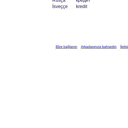
Rusça
кредит
İsveççe
kredit
Bİze bağlanın
Arkadaşınıza bahsedin
İleti