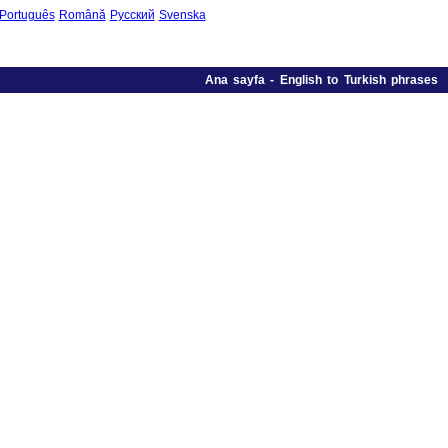
Português
Română
Русский
Svenska
Ana sayfa
-
English to Turkish phrases