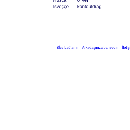
Rusça
отчет
İsveççe
kontoutdrag
Bİze bağlanın
Arkadaşınıza bahsedin
İleti