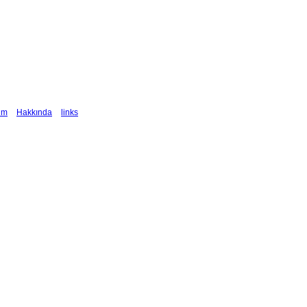
şim
Hakkında
links