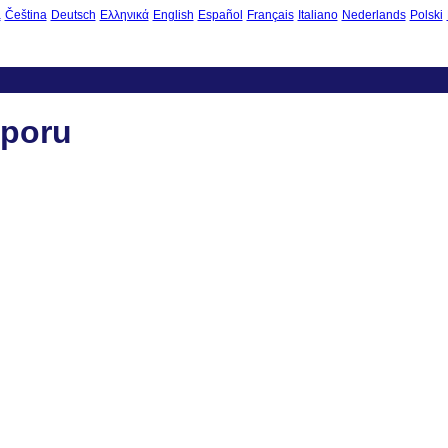
à
Čeština
Deutsch
Ελληνικά
English
Español
Français
Italiano
Nederlands
Polski
aporu