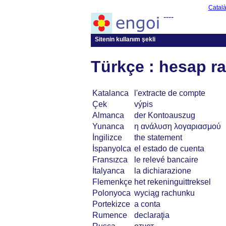
Catal
----
Sitenin kullanım şekli
Türkçe : hesap r
Katalanca
l'extracte de compte
Çek
výpis
Almanca
der Kontoauszug
Yunanca
η ανάλυση λογαριασμού
İngilizce
the statement
İspanyolca
el estado de cuenta
Fransızca
le relevé bancaire
İtalyanca
la dichiarazione
Flemenkçe
het rekeninguittreksel
Polonyoca
wyciąg rachunku
Portekizce
a conta
Rumence
declaraţia