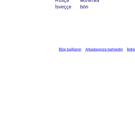
Rusça
молитва
İsveççe
bön
Bİze bağlanın
Arkadaşınıza bahsedin
İleti