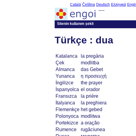
Català
Čeština
Deutsch
Ελληνικά
Engli
----
Sitenin kullanım şekli
Türkçe : dua
Katalanca
la pregària
Çek
modlitba
Almanca
das Gebet
Yunanca
η προσευχή
İngilizce
the prayer
İspanyolca
el orador
Fransızca
la prière
İtalyanca
la preghiera
Flemenkçe
het gebed
Polonyoca
modlitwa
Portekizce
a oração
Rumence
rugăciunea