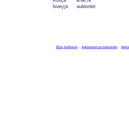
Rusça
власть
İsveççe
auktoritet
Bİze bağlanın
Arkadaşınıza bahsedin
İleti