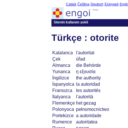
Català
Čeština
Deutsch
Ελληνικά
Engli
----
Sitenin kullanım şekli
Türkçe : otorite
Katalanca
l'autoritat
Çek
úřad
Almanca
die Behörde
Yunanca
η εξουσία
İngilizce
the authority
İspanyolca
la autoridad
Fransızca
les autorités
İtalyanca
l'autorità
Flemenkçe
het gezag
Polonyoca
pełnomocnictwo
Portekizce
a autoridade
Rumence
autoritatea