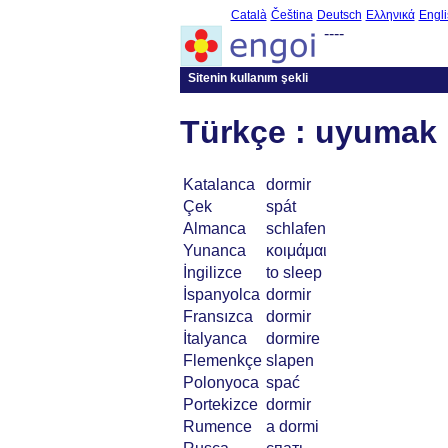
Català
Čeština
Deutsch
Ελληνικά
Engli
----
Sitenin kullanım şekli
Türkçe : uyumak
Katalanca
dormir
Çek
spát
Almanca
schlafen
Yunanca
κοιμάμαι
İngilizce
to sleep
İspanyolca
dormir
Fransızca
dormir
İtalyanca
dormire
Flemenkçe
slapen
Polonyoca
spać
Portekizce
dormir
Rumence
a dormi