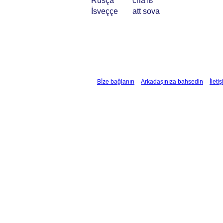
Rusça
спать
İsveççe
att sova
Bİze bağlanın
Arkadaşınıza bahsedin
İleti