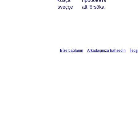
Rusça
пробовать
İsveççe
att försöka
Bİze bağlanın
Arkadaşınıza bahsedin
İleti