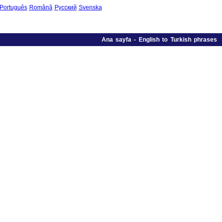
Português
Română
Русский
Svenska
Ana sayfa
-
English to Turkish phrases