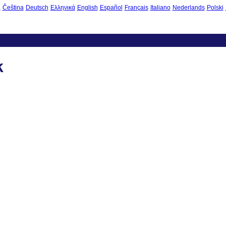
à
Čeština
Deutsch
Ελληνικά
English
Español
Français
Italiano
Nederlands
Polski
k