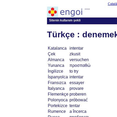
Catal
----
Sitenin kullanım şekli
Türkçe : deneme
Katalanca
intentar
Çek
zkusit
Almanca
versuchen
Yunanca
προσπαθώ
İngilizce
to try
İspanyolca
intentar
Fransızca
essayer
İtalyanca
provare
Flemenkçe
proberen
Polonyoca
próbować
Portekizce
tentar
Rumence
a încerca