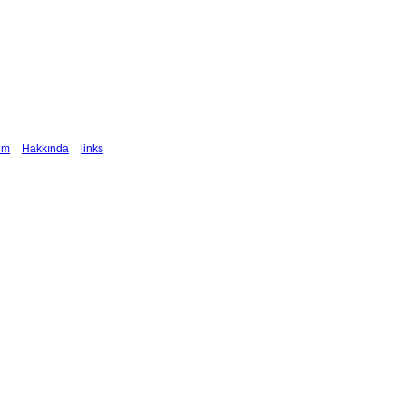
şim
Hakkında
links