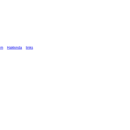
şim
Hakkında
links