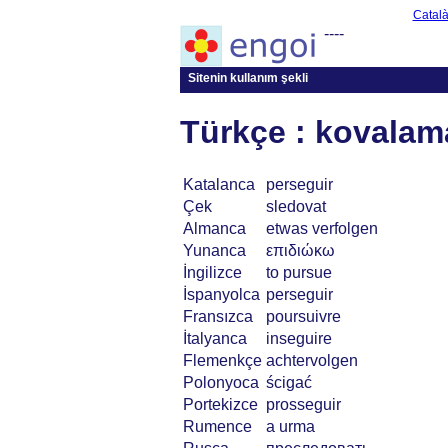
Catal
----
Sitenin kullanım şekli
Türkçe : kovalam
Katalanca
perseguir
Çek
sledovat
Almanca
etwas verfolgen
Yunanca
επιδιώκω
İngilizce
to pursue
İspanyolca
perseguir
Fransızca
poursuivre
İtalyanca
inseguire
Flemenkçe
achtervolgen
Polonyoca
ścigać
Portekizce
prosseguir
Rumence
a urma