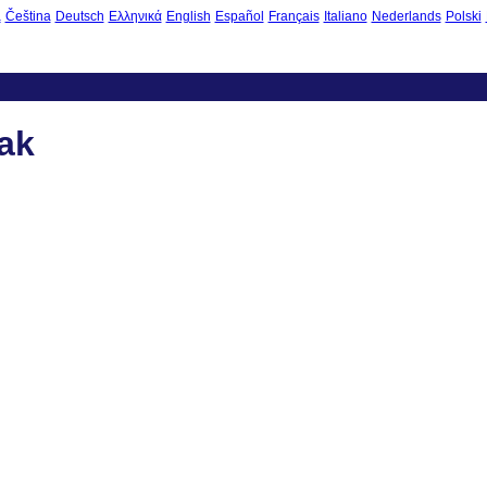
à
Čeština
Deutsch
Ελληνικά
English
Español
Français
Italiano
Nederlands
Polski
ak