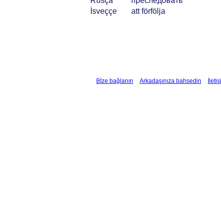
Rusça
преследовать
İsveççe
att förfölja
Bİze bağlanın
Arkadaşınıza bahsedin
İleti