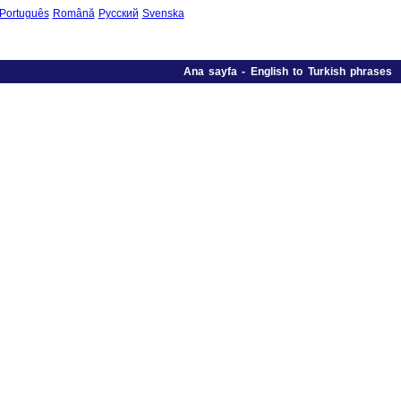
Português
Română
Русский
Svenska
Ana sayfa
-
English to Turkish phrases