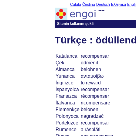
Català
Čeština
Deutsch
Ελληνικά
Engli
----
Sitenin kullanım şekli
Türkçe : ödüllen
Katalanca
recompensar
Çek
odměnit
Almanca
belohnen
Yunanca
ανταμοίβω
İngilizce
to reward
İspanyolca
recompensar
Fransızca
récompenser
İtalyanca
ricompensare
Flemenkçe
belonen
Polonyoca
nagradzać
Portekizce
recompensar
Rumence
a răsplăti