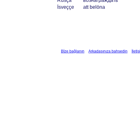
Rusça
вознаграждать
İsveççe
att belöna
Bİze bağlanın
Arkadaşınıza bahsedin
İleti