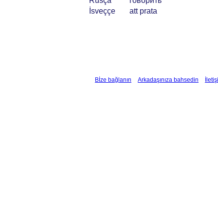
Rusça
говорить
İsveççe
att prata
Bİze bağlanın
Arkadaşınıza bahsedin
İleti