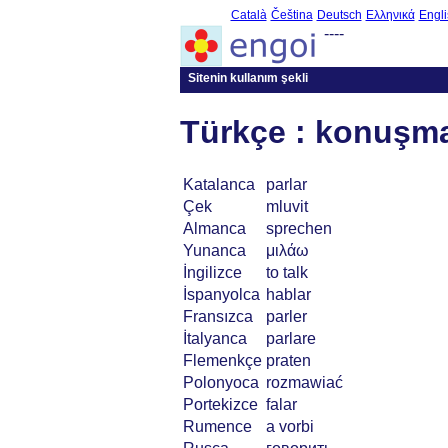
Català
Čeština
Deutsch
Ελληνικά
Engli
----
Sitenin kullanım şekli
Türkçe : konuşm
Katalanca
parlar
Çek
mluvit
Almanca
sprechen
Yunanca
μιλάω
İngilizce
to talk
İspanyolca
hablar
Fransızca
parler
İtalyanca
parlare
Flemenkçe
praten
Polonyoca
rozmawiać
Portekizce
falar
Rumence
a vorbi